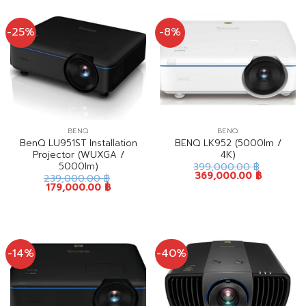
-25%
-8%
BENQ
BENQ
BenQ LU951ST Installation
BENQ LK952 (5000lm /
Projector (WUXGA /
4K)
5000Im)
399,000.00
฿
369,000.00
฿
239,000.00
฿
179,000.00
฿
-14%
-40%