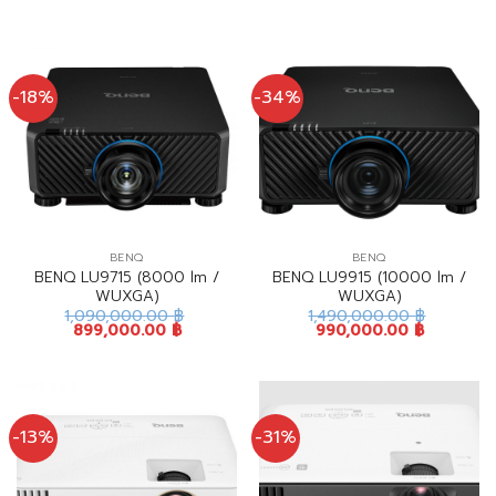
-18%
-34%
BENQ
BENQ
BENQ LU9715 (8000 lm /
BENQ LU9915 (10000 lm /
WUXGA)
WUXGA)
1,090,000.00
฿
1,490,000.00
฿
899,000.00
฿
990,000.00
฿
-13%
-31%