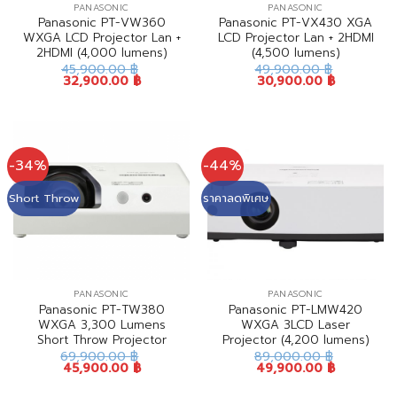
PANASONIC
PANASONIC
Panasonic PT-VW360
Panasonic PT-VX430 XGA
WXGA LCD Projector Lan +
LCD Projector Lan + 2HDMI
2HDMI (4,000 lumens)
(4,500 lumens)
45,900.00
฿
49,900.00
฿
32,900.00
฿
30,900.00
฿
-34%
-44%
Short Throw
ราคาลดพิเศษ
PANASONIC
PANASONIC
Panasonic PT-TW380
Panasonic PT-LMW420
WXGA 3,300 Lumens
WXGA 3LCD Laser
Short Throw Projector
Projector (4,200 lumens)
69,900.00
฿
89,000.00
฿
45,900.00
฿
49,900.00
฿