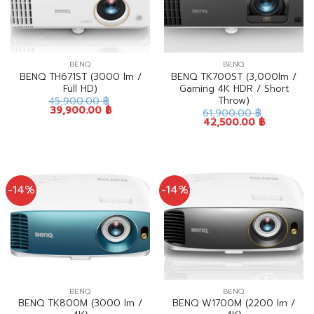
BENQ
BENQ
BENQ TH671ST (3000 lm /
BENQ TK700ST (3,000lm /
Full HD)
Gaming 4K HDR / Short
Throw)
45,900.00
฿
39,900.00
฿
61,900.00
฿
42,500.00
฿
-14%
-14%
BENQ
BENQ
BENQ TK800M (3000 lm /
BENQ W1700M (2200 lm /