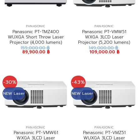
PANASONIC
PANASONIC
Panasonic PT-TMZ400
Panasonic PT-VMW51
WUXGA Short Throw Laser
WXGA 3LCD Laser
Projector (4,000 lumens)
Projector (5,200 lumens)
159,000.00
฿
149,000.00
฿
89,900.00
฿
109,000.00
฿
-30%
-43%
NEW Laser
NEW Laser
PANASONIC
PANASONIC
Panasonic PT-VMW61
Panasonic PT-VMZ51
WXGA 3LCD Laser
WUXGA 3LCD Laser