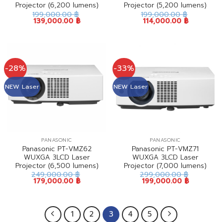
Projector (6,200 lumens)
Projector (5,200 lumens)
199,000.00
฿
199,000.00
฿
139,000.00
฿
114,000.00
฿
-28%
-33%
NEW Laser
NEW Laser
PANASONIC
PANASONIC
Panasonic PT-VMZ62
Panasonic PT-VMZ71
WUXGA 3LCD Laser
WUXGA 3LCD Laser
Projector (6,500 lumens)
Projector (7,000 lumens)
249,000.00
฿
299,000.00
฿
179,000.00
฿
199,000.00
฿
1
2
3
4
5