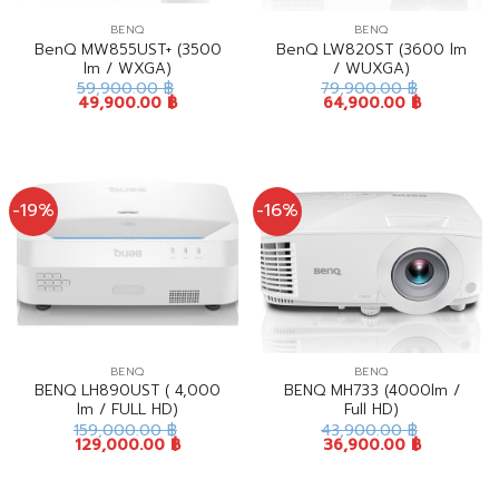
BENQ
BENQ
BenQ MW855UST+ (3500
BenQ LW820ST (3600 lm
lm / WXGA)
/ WUXGA)
59,900.00
฿
79,900.00
฿
49,900.00
฿
64,900.00
฿
-19%
-16%
BENQ
BENQ
BENQ LH890UST ( 4,000
BENQ MH733 (4000lm /
lm / FULL HD)
Full HD)
159,000.00
฿
43,900.00
฿
129,000.00
฿
36,900.00
฿