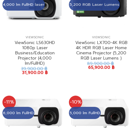
4,000 lm FullHD laser
5,200 RGB Laser Lumens
VIEWSONIC
VIEWSONIC
ViewSonic LS630HD
ViewSonic LX700-4K RGB
1080p Laser
4K HDR RGB Laser Home
Business/Education
Cinema Projector (5,200
Projector (4,000
RGB Laser Lumens )
lm/FullHD)
89,900.00
฿
65,900.00
฿
39,900.00
฿
31,900.00
฿
-11%
-10%
6,000 lm FullHD
5,000 lm FullHD