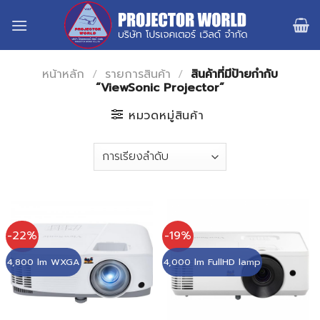
Skip
to
content
หน้าหลัก
/
รายการสินค้า
/
สินค้าที่มีป้ายกำกับ
“ViewSonic Projector”
หมวดหมู่สินค้า
-22%
-19%
4,800 lm WXGA
4,000 lm FullHD lamp