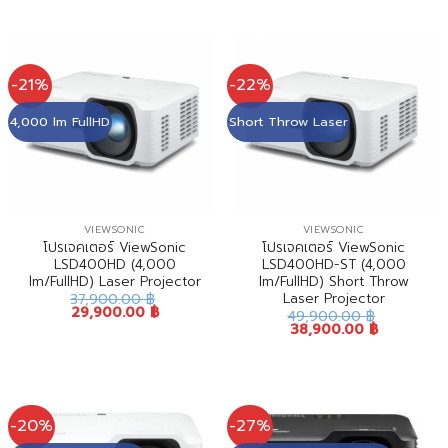
-21%
-22%
4,000 lm FullHD
Short Throw Laser
VIEWSONIC
VIEWSONIC
โปรเจคเตอร์ ViewSonic
โปรเจคเตอร์ ViewSonic
LSD400HD (4,000
LSD400HD-ST (4,000
lm/FullHD) Laser Projector
lm/FullHD) Short Throw
Laser Projector
37,900.00
฿
29,900.00
฿
49,900.00
฿
38,900.00
฿
-20%
-27%