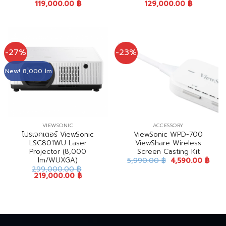
119,000.00
฿
129,000.00
฿
-27%
-23%
New! 8,000 lm
VIEWSONIC
ACCESSORY
โปรเจคเตอร์ ViewSonic
ViewSonic WPD-700
LSC801WU Laser
ViewShare Wireless
Projector (8,000
Screen Casting Kit
lm/WUXGA)
5,990.00
฿
4,590.00
฿
299,000.00
฿
219,000.00
฿