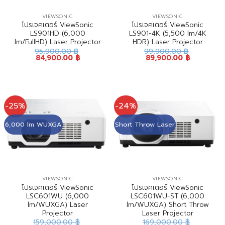
VIEWSONIC
VIEWSONIC
โปรเจคเตอร์ ViewSonic
โปรเจคเตอร์ ViewSonic
LS901HD (6,000
LS901-4K (5,500 lm/4K
lm/FullHD) Laser Projector
HDR) Laser Projector
95,900.00
฿
99,900.00
฿
84,900.00
฿
89,900.00
฿
-25%
-24%
6,000 lm WUXGA
Short Throw Laser
VIEWSONIC
VIEWSONIC
โปรเจคเตอร์ ViewSonic
โปรเจคเตอร์ ViewSonic
LSC601WU (6,000
LSC601WU-ST (6,000
lm/WUXGA) Laser
lm/WUXGA) Short Throw
Projector
Laser Projector
159,000.00
฿
169,000.00
฿