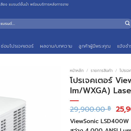
เสียง แบรนด์ชั้นนำ พร้อมบริการหลังการขาย
ซ่อมโปรเจคเตอร์
ผลงาน/บทความ
ลูกค้าผู้มีพระคุณ
แจ้งชำ
หน้าหลัก
/
รายการสินค้า
/
โปรเจ
โปรเจคเตอร์ Vi
lm/WXGA) Laser
29,900.00
25,
฿
ViewSonic LSD400W โปร
สว่าง 4,000 ANSI Lu