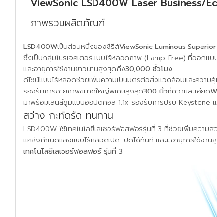
ViewSonic LSD400W Laser Business/Ed
ภาพรวมผลิตภัณฑ์
LSD400W
เป็นส่วนหนึ่งของซีรีส์
ViewSonic Luminous Superior
ซึ่งเป็นกลุ่มโปรเจคเตอร์แบบไร้หลอดภาพ (Lamp-Free) ที่ออกแบบ
และอายุการใช้งานยาวนานสูงสุดถึง
30,000 ชั่วโมง
ดีไซน์แบบไร้หลอดช่วยเพิ่มความเป็นมิตรต่อสิ่งแวดล้อมและความคุ
รองรับการฉายภาพขนาดใหญ่พิเศษสูงสุด
300 นิ้ว
ที่ความละเอียด
W
มาพร้อมเลนส์ซูมแบบออปติคอล 1.1x รองรับการปรับ Keystone แน
สว่าง กะทัดรัด ทนทาน
LSD400W ใช้เทคโนโลยีเลเซอร์ฟอสฟอร์รุ่นที่ 3 ที่ช่วยเพิ่มความสว
แหล่งกำเนิดแสงแบบไร้หลอดเปิด–ปิดได้ทันที และมีอายุการใช้งานส
เทคโนโลยีเลเซอร์ฟอสฟอร์ รุ่นที่ 3