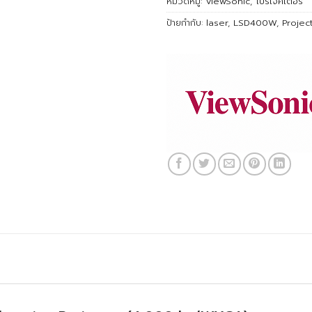
หมวดหมู่:
ViewSonic
,
โปรเจคเตอร์
ป้ายกำกับ:
laser
,
LSD400W
,
Projec