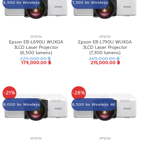
6,500 lm Wireless
7,300 lm Wireless
EPSON
EPSON
Epson EB-L690U WUXGA
Epson EB-L790U WUXGA
3LCD Laser Projector
3LCD Laser Projector
(6,500 lumens)
(7,300 lumens)
229,000.00
฿
269,000.00
฿
179,000.00
฿
215,000.00
฿
-21%
-28%
8,000 lm Wireless
6,500 lm Wireless 4K
EPSON
EPSON