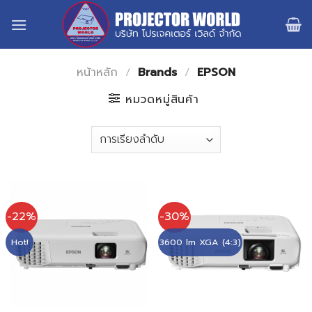
Skip
to
content
หน้าหลัก
/
Brands
/
EPSON
หมวดหมู่สินค้า
-22%
-30%
Hot!
3600 lm XGA (4:3)