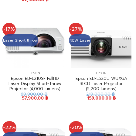
-17%
-27%
Laser Short throw
NEW Laser
EPSON
EPSON
Epson EB-L210SF FullHD
Epson EB-L520U WUXGA
Laser Display Short-Throw
3LCD Laser Projector
Projector (4,000 lumens)
(5,200 lumens)
69,900.00
฿
219,000.00
฿
57,900.00
฿
159,000.00
฿
-22%
-20%