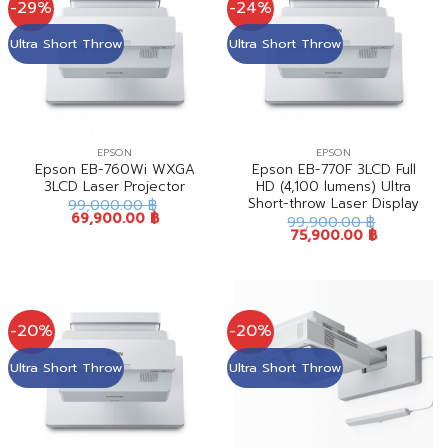
-29%
-24%
Ultra Short Throw
Ultra Short Throw
EPSON
EPSON
Epson EB-760Wi WXGA
Epson EB-770F 3LCD Full
3LCD Laser Projector
HD (4,100 lumens) Ultra
Short-throw Laser Display
99,000.00
฿
69,900.00
฿
99,900.00
฿
75,900.00
฿
-20%
-20%
Ultra Short Throw
Ultra Short Throw