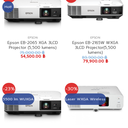
Hot!
EPSON
EPSON
Epson EB-2065 XGA 3LCD
Epson EB-2165W WXGA
Projector (5,500 lumens)
3LCD Projector(5,500
lumens)
75,000.00
฿
54,500.00
฿
89,900.00
฿
79,900.00
฿
-23%
-30%
5500 lm WUXGA
Laser WXGA Wireless