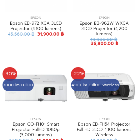
EPSON
EPSON
Epson EB-972 XGA 3LCD
Epson EB-982W WXGA
Projector (4,100 lumens)
3LCD Projector (4,200
lumens)
45,560.00
฿
31,900.00
฿
49,900.00
฿
36,900.00
฿
-30%
-22%
3000 lm FullHD
4100 lm FullHD Wireless
EPSON
EPSON
Epson CO-FH01 Smart
Epson EB-FH54 Projector
Projector FullHD 1080p
Full HD 3LCD 4,100 lumens
(3,000 lumens)
Wireless