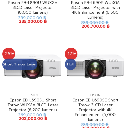
Epson EB-L890U WUXGA
Epson EB-L690E WUXGA
3LCD Laser Projector
3LCD Laser Projector with
(8,000 lumens)
4K Enhancement (6,500
Lumens)
299,000.00
฿
235,000.00
฿
289,000.00
฿
206,700.00
฿
-25%
-17%
Short Throw Laser
Hot!
EPSON
EPSON
Epson EB-L690SU Short
Epson EB-L690SE Short
Throw WUXGA 3LCD Laser
Throw 3LCD Laser
Projector (6,200 lumens)
Projector with 4K
Enhancement (6,000
269,000.00
฿
203,000.00
฿
lumens)
289,000.00
฿