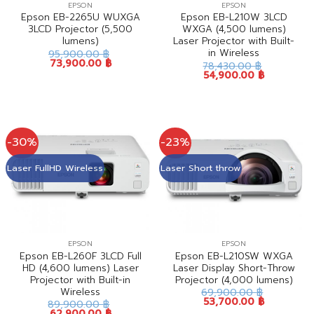
EPSON
EPSON
Epson EB-2265U WUXGA
Epson EB-L210W 3LCD
3LCD Projector (5,500
WXGA (4,500 lumens)
lumens)
Laser Projector with Built-
in Wireless
95,900.00
฿
73,900.00
฿
78,430.00
฿
54,900.00
฿
-30%
-23%
Laser FullHD Wireless
Laser Short throw
EPSON
EPSON
Epson EB-L260F 3LCD Full
Epson EB-L210SW WXGA
HD (4,600 lumens) Laser
Laser Display Short-Throw
Projector with Built-in
Projector (4,000 lumens)
Wireless
69,900.00
฿
53,700.00
฿
89,900.00
฿
62,900.00
฿