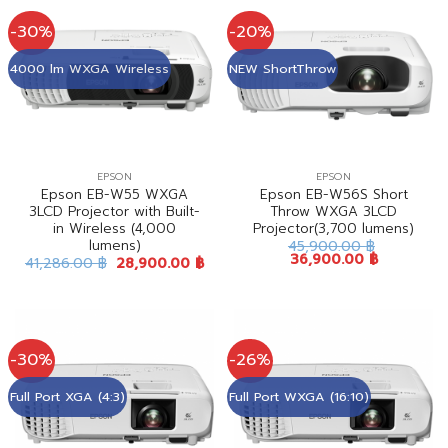
-30%
-20%
4000 lm WXGA Wireless
NEW ShortThrow
EPSON
EPSON
Epson EB-W55 WXGA
Epson EB-W56S Short
3LCD Projector with Built-
Throw WXGA 3LCD
in Wireless (4,000
Projector(3,700 lumens)
lumens)
45,900.00
฿
36,900.00
฿
41,286.00
฿
28,900.00
฿
-30%
-26%
Full Port XGA (4:3)
Full Port WXGA (16:10)