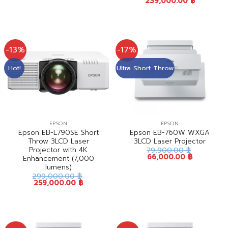
239,000.00
฿
-13%
-17%
Hot!
Ultra Short Throw
EPSON
EPSON
Epson EB-L790SE Short
Epson EB-760W WXGA
Throw 3LCD Laser
3LCD Laser Projector
Projector with 4K
79,900.00
฿
66,000.00
฿
Enhancement (7,000
lumens)
299,000.00
฿
259,000.00
฿