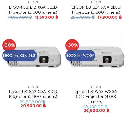
EPSON
EPSON
EPSON EB-E12 XGA 3LCD
EPSON EB-E24 XGA 3LCD
Projector (3,600 lumens)
Projector (3,600 lumens)
14,900.00
฿
11,590.00
฿
25,570.00
฿
17,900.00
฿
-30%
-30%
3800 lm XGA (4:3)
4000 lm WXGA
EPSON
EPSON
Epson EB-X52 XGA 3LCD
Epson EB-W53 WXGA
Projector (3,800 lumens)
3LCD Projector (4,000
lumens)
29,900.00
฿
20,900.00
฿
38,430.00
฿
26,900.00
฿