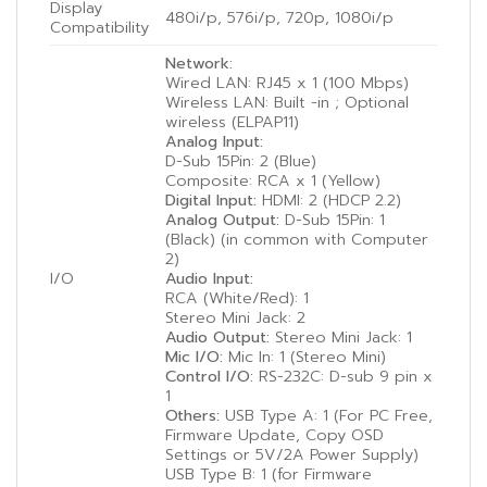
Display
480i/p, 576i/p, 720p, 1080i/p
Compatibility
Network:
Wired LAN: RJ45 x 1 (100 Mbps)
Wireless LAN: Built -in ; Optional
wireless (ELPAP11)
Analog Input:
D-Sub 15Pin: 2 (Blue)
Composite: RCA x 1 (Yellow)
Digital Input:
HDMI: 2 (HDCP 2.2)
Analog Output:
D-Sub 15Pin: 1
(Black) (in common with Computer
2)
I/O
Audio Input:
RCA (White/Red): 1
Stereo Mini Jack: 2
Audio Output:
Stereo Mini Jack: 1
Mic I/O:
Mic In: 1 (Stereo Mini)
Control I/O:
RS-232C: D-sub 9 pin x
1
Others:
USB Type A: 1 (For PC Free,
Firmware Update, Copy OSD
Settings or 5V/2A Power Supply)
USB Type B: 1 (for Firmware