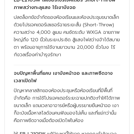
ภาพสว่างทะลุแสง ไร้เงาบังจอ
ปลดล็อกข้อจำกัดของห้องเรียนและห้องประชุมขนาดเล็ก
ด้วยโปรเจคเตอร์เลเซอร์ฉายระยะสั้น (Short-Throw)
ความสว่าง 4,000 ลูเมน คมชัดระดับ WXGA ฉายภาพ
ใหญ่ถึง 120 นิ้วในระยะประชิด สู้แสงไฟสว่างจ้าได้สบาย
ตา พร้อมอายุการใช้งานยาวนาน 20,000 ชั่วโมง ไร้
กังวลเรื่องค่าบำรุงรักษา
จบปัญหาพื้นที่แคบ เงาบังหน้าจอ และภาพซีดจาง
เวลาเปิดไฟ
ปัญหาคลาสสิกของห้องประชุมหรือห้องเรียนที่มีพื้นที่
จำกัดคือ การใช้โปรเจคเตอร์ระยะฉายปกติจะทำให้ได้ภาพ
ขนาดเล็ก แถมเวลาอาจารย์หรือผู้บรรยายยืนหน้าจอ เงา
ก็จะบังเนื้อหาสไลด์จนคนฟังมองไม่เห็น และที่แย่กว่านั้น
คือภาพซีดจางเมื่อต้องเปิดไฟในห้อง