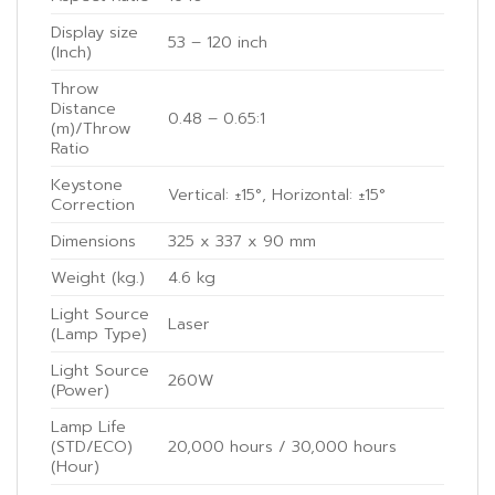
Display size
53 – 120 inch
(Inch)
Throw
Distance
0.48 – 0.65:1
(m)/Throw
Ratio
Keystone
Vertical: ±15°, Horizontal: ±15°
Correction
Dimensions
325‎ x 337 x 90 mm
Weight (kg.)
4.6 kg
Light Source
Laser
(Lamp Type)
Light Source
260W
(Power)
Lamp Life
(STD/ECO)
20,000 hours / 30,000 hours
(Hour)