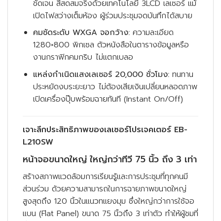
ชัดเจน สีสดสมจริงด้วยเทคโนโลยี 3LCD เลเซอร์ แม้
เปิดไฟสว่างเต็มห้อง ผู้ร่วมประชุมจดบันทึกได้สบาย
คมชัดระดับ WXGA จอกว้าง:
ความละเอียด
1280×800 พิกเซล ตัวหนังสือในตารางข้อมูลหรือ
งานกราฟิกคมกริบ ไม่แตกเบลอ
แหล่งกำเนิดแสงเลเซอร์ 20,000 ชั่วโมง:
ทนทาน
ประหยัดงบระยะยาว ไม่ต้องเสียเงินเปลี่ยนหลอดภาพ
เปิดเครื่องปุ๊บพร้อมฉายทันที (Instant On/Off)
เจาะลึกประสิทธิภาพของเลเซอร์โปรเจคเตอร์ EB-
L210SW
หน้าจอขนาดใหญ่ ใหญ่กว่าทีวี 75 นิ้ว ถึง 3 เท่า
สร้างสภาพแวดล้อมการเรียนรู้และการประชุมที่ทุกคนมี
ส่วนร่วม ด้วยความสามารถในการฉายภาพขนาดใหญ่
สูงสุดถึง 120 นิ้วในแนวทแยงมุม ซึ่งใหญ่กว่าการใช้จอ
แบน (Flat Panel) ขนาด 75 นิ้วถึง 3 เท่าตัว ทำให้ผู้ชมที่