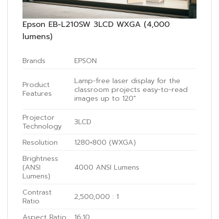
Epson EB-L210SW 3LCD WXGA (4,000
lumens)
Brands
EPSON
Lamp-free laser display for the
Product
classroom projects easy-to-read
Features
images up to 120″
Projector
3LCD
Technology
Resolution
1280×800 (WXGA)
Brightness
(ANSI
4000 ANSI Lumens
Lumens)
Contrast
2,500,000 : 1
Ratio
Aspect Ratio
16:10