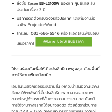
สั่งซื้อ
ของแท้ ศูนย์ไทย
รับ
Epson
EB-L210SW
ประกันเครื่อง 3 ปี
บริการติดตั้งครบวงจรทั่วประเทศ
โดยทีมงานมือ
อาชีพ ProjectorWorld
โทรเลย:
083-666-6546
หรือ [แอดไลน์เพื่อขอใบ
@Line ขอใบเสนอราคา
เสนอราคา]
ใช้งานร่วมกันเพื่อให้เกิดประสิทธิภาพสูงสุด ด้วยพื้นที่
การใช้งานเพียงน้อยนิด
เอปสันโปรเจคเตอร์ระยะฉายสั้น ให้คุณนำเสนองานได้คม
ชัดและให้ผลลัพท์ที่เต็มประสิทธิภาพ สามารถฉายภาพ
ขนาดใหญ่ด้วยระยะที่สั้นกว่าความยาวแขน ตอบโจทย์
การใช้งานทางธุรกิจได้อย่างลงตัว ด้วยอัตราส่วนการ
ฉาย 0.48 – 0.65 ให้คุณสามารถฉายภาพขนาดใหญ่