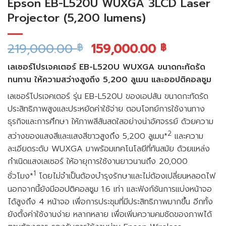
Epson EB-L520U WUXGA 3LCD Laser
Projector (5,200 lumens)
219,000.00
159,000.00
฿
฿
เลเซอร์โปรเจคเตอร์ EB-L520U WUXGA ขนาดกะทัดรัด
ทนทาน ให้ความสว่างสูงถึง 5,200 ลูเมน และออปติคอลซูม
เลเซอร์โปรเจคเตอร์ รุ่น EB-L520U ของเอปสัน ขนาดกะทัดรัด
ประสิทธิภาพสูงและประหยัดค่าใช้จ่าย ตอบโจทย์การใช้งานทาง
ธุรกิจและการศึกษา ให้ภาพสีสันสดใสอย่างน่าอัศจรรย์ ด้วยความ
2
สว่างของแสงสีและแสงสีขาวสูงถึง 5,200 ลูเมน*
และความ
ละเอียดระดับ WUXGA มาพร้อมเทคโนโลยีที่ทันสมัย ด้วยแหล่ง
กำเนิดแสงเลเซอร์ ให้อายุการใช้งานยาวนานถึง 20,000
1
ชั่วโมง*
โดยไม่จำเป็นต้องบำรุงรักษาและไม่ต้องเปลี่ยนหลอดไฟ
นอกจากนี้ยังมีออปติคอลซูม 1.6 เท่า และฟังก์ชันการแบ่งหน้าจอ
ได้สูงถึง 4 หน้าจอ เพื่อการประชุมที่มีประสิทธิภาพมากขึ้น อีกทั้ง
ยังตั้งค่าใช้งานง่าย หลากหลาย เพื่อเพิ่มความคมชัดของภาพได้