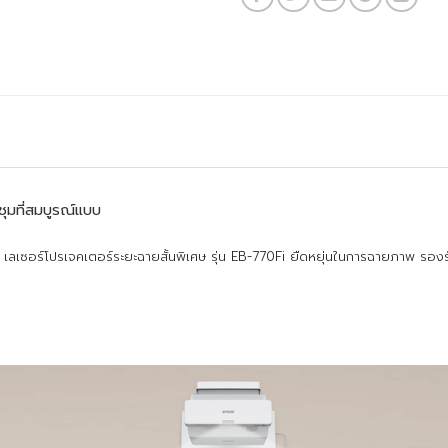
ุมที่สมบูรณ์แบบ
ลเซอร์โปรเจคเตอร์ระยะฉายสั้นพิเศษ รุ่น EB-770Fi ยืดหยุ่นในการฉายภาพ รองร