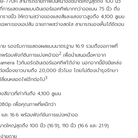
่น EB-770Fi สามารถฉายภาพบนหน้าจอขนาดใหญ่สุดถึง 100 นิ้ว
้นที่การแสดงผลแบบอินเตอร์แอคทีฟมากกว่าจอแบน 75 นิ้ว ถึง
งตารางนิ้ว ให้ความสว่างของแสงสีและแสงขาวสูงถึง 4,100 ลูเมน
 เฉพาะของเอปสัน ฉายภาพสว่างสดใส สามารถมองเห็นได้ชัดเจน
ลาย รองรับการแสดงผลแบบมาตรฐาน 16:9 รวมถึงจอภาพที่
2
มาพร้อมฟังก์ชันการแบ่งหน้าจอ
เพื่อนำเสนอเนื้อหาจาก
era ไวท์บอร์ดอินเตอร์แอคทีฟได้ง่าย นอกจากนี้ยังมีแหล่ง
้ต่อเนื่องยาวนานถึง 20,000 ชั่วโมง โดยไม่ต้องบำรุงรักษา
3
อเปลี่ยนหลอดไฟอีกต่อไป
ีขาวที่เท่ากันถึง 4,100 ลูเมน
80p เพื่อคุณภาพที่เหนืกว่า
9 และ 16:6 พร้อมฟังก์ชันการแบ่งหน้าจอ
หญ่สุดถึง 100 นิ้ว (16:9), 110 นิ้ว (16:6 และ 21:9)
งง่ายดาย