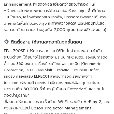
Enhancement
ที่แสดงผลละเอียดกว่าสองเท่าของ Full
HD เหมาะกับหลากหลายการใช้งาน เช่น:
ห้องประชุม,
พื้นที่ทำงาน
แบบไฮบริด,
เครื่องจำลองสนามกอล์ฟ,
นิทรรศการพิพิธภัณฑ์,
การ
ให้ภาพสว่างสดใส แม้ในห้องที่มีแสง
ฉายภาพในพื้นที่ที่มีแสงจ้าสูง
รบกวน ด้วยความสว่างสูงถึง
7,000 ลูเมน (แสงสี/แสงขาว)
ติดตั้งง่าย ใช้งานสะดวกในทุกขั้นตอน
EB-L790SE
ได้รับการออกแบบให้ติดตั้งง่ายและผสานเข้ากับ
ระบบต่างๆ ได้อย่างไร้รอยต่อ:
มีระบบ
NFC ในตัว,
รองรับการติด
ตั้งแบบ
360 องศา,
เครื่องมือแก้ไขภาพเรขาคณิต (Geometric
Correction),
ระบบ Lens Shift แนวตั้งและแนวนอนแบบกว้าง,
รองรับ
กล้องเสริม ELPEC01
สำหรับการจัดเรียงภาพจาก
แหล่งกำเนิดแสงเลเซอร์มีอายุการใช้งาน
โปรเจคเตอร์หลายตัว
ยาวนานถึง
30,000 ชั่วโมง
(ในโหมด Extended) และแทบไม่
ต้องบำรุงรักษา
เชื่อมต่อไร้สายอย่างรวดเร็วด้วย
Wi-Fi
, รองรับ
AirPlay 2
, และ
ควบคุมผ่านแอป
Epson Projector Management