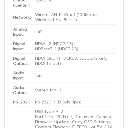
Output
7,600Im
(Center)
Wired LAN: RJ45 x 1 (100Mbps)
Network:
Wireless LAN: Built-in
Analog
ไม่มี
Input:
Digital
HDMI : 2 (HDCP 2.3)
Input:
HDBaseT: 1 (HDCP 2.3)
Digital
HDMI Out: 1 (HDCP2.3, supports only
Output:
HDMI 1 input)
Audio
ไม่มี
Input:
Audio
Stereo Mini: 1
Output:
RS-232C
RS-232C: 1 (D-Sub 9pin)
USB Type A: 2
Port 1: For PC Free, Document Camera,
Firmware Update, Copy OSD Settings,
Content Playback, ELPEC01, or 5V / 2A