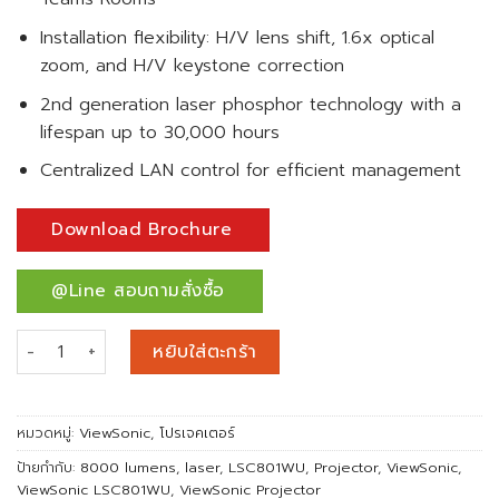
Installation flexibility: H/V lens shift, 1.6x optical
zoom, and H/V keystone correction
2nd generation laser phosphor technology with a
lifespan up to 30,000 hours
Centralized LAN control for efficient management
Download Brochure
@Line สอบถามสั่งซื้อ
จำนวน โปรเจคเตอร์ ViewSonic LSC801WU Laser Projector (8
หยิบใส่ตะกร้า
หมวดหมู่:
ViewSonic
,
โปรเจคเตอร์
ป้ายกำกับ:
8000 lumens
,
laser
,
LSC801WU
,
Projector
,
ViewSonic
,
ViewSonic LSC801WU
,
ViewSonic Projector