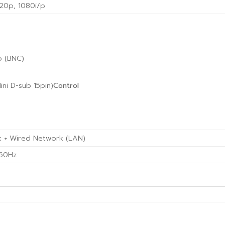
720p, 1080i/p
o (BNC)
ni D-sub 15pin)
Control
k + Wired Network (LAN)
/60Hz