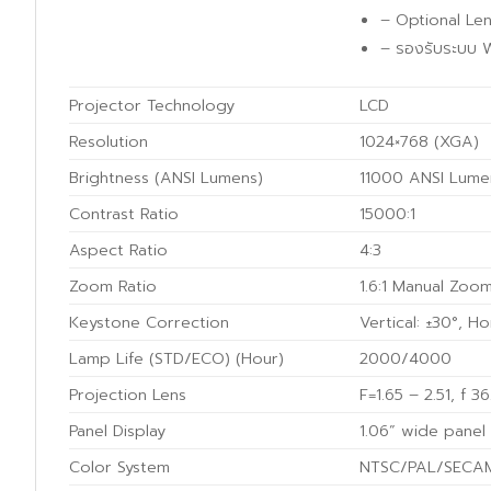
– Optional Lens
– รองรับระบบ W
Projector Technology
LCD
Resolution
1024×768 (XGA)
Brightness (ANSI Lumens)
11000 ANSI Lume
Contrast Ratio
15000:1
Aspect Ratio
4:3
Zoom Ratio
1.6:1 Manual Zoo
Keystone Correction
Vertical: ±30°, Ho
Lamp Life (STD/ECO) (Hour)
2000/4000
Projection Lens
F=1.65 – 2.51, f 
Panel Display
1.06” wide panel
Color System
NTSC/PAL/SECA