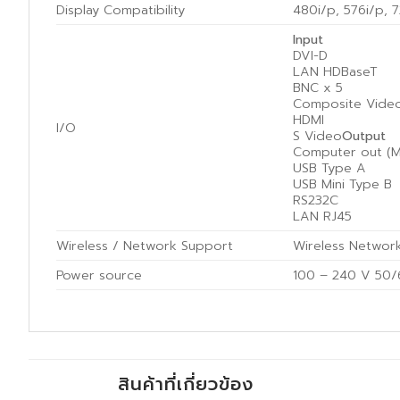
Display Compatibility
480i/p, 576i/p, 
Input
DVI-D
LAN HDBaseT
BNC x 5
Composite Vide
HDMI
I/O
S Video
Output
Computer out (Mi
USB Type A
USB Mini Type B
RS232C
LAN RJ45
Wireless / Network Support
Wireless Networ
Power source
100 – 240 V 50
สินค้าที่เกี่ยวข้อง