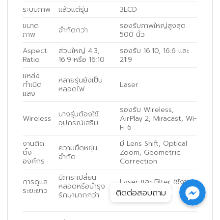
ระบบภาพ
แล้วแต่รุ่น
3LCD
ขนาด
รองรับภาพใหญ่สูงสุด
จำกัดกว่า
ภาพ
500 นิ้ว
Aspect
ส่วนใหญ่ 4:3,
รองรับ 16:10, 16:6 และ
Ratio
16:9 หรือ 16:10
21:9
แหล่ง
หลายรุ่นยังเป็น
กำเนิด
Laser
หลอดไฟ
แสง
รองรับ Wireless,
บางรุ่นต้องใช้
Wireless
AirPlay 2, Miracast, Wi-
อุปกรณ์เสริม
Fi 6
งานติด
มี Lens Shift, Optical
ความยืดหยุ่น
ตั้ง
Zoom, Geometric
จำกัด
องค์กร
Correction
มีภาระเปลี่ยน
การดูแล
Laser และ Filter ใช้งาน
หลอดหรือบำรุง
ระยะยาว
ยาวนาน
ติดต่อสอบถาม
รักษามากกว่า