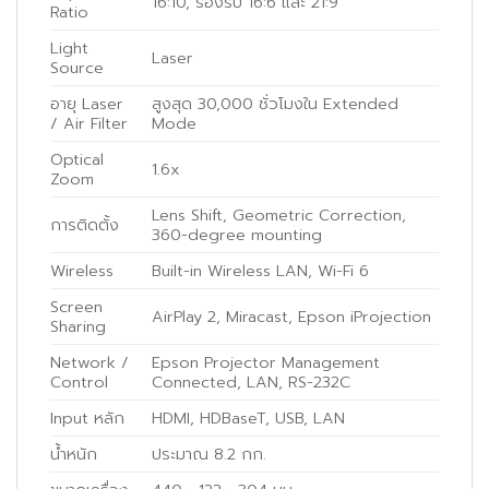
16:10, รองรับ 16:6 และ 21:9
Ratio
Light
Laser
Source
อายุ Laser
สูงสุด 30,000 ชั่วโมงใน Extended
/ Air Filter
Mode
Optical
1.6x
Zoom
Lens Shift, Geometric Correction,
การติดตั้ง
360-degree mounting
Wireless
Built-in Wireless LAN, Wi-Fi 6
Screen
AirPlay 2, Miracast, Epson iProjection
Sharing
Network /
Epson Projector Management
Control
Connected, LAN, RS-232C
Input หลัก
HDMI, HDBaseT, USB, LAN
น้ำหนัก
ประมาณ 8.2 กก.