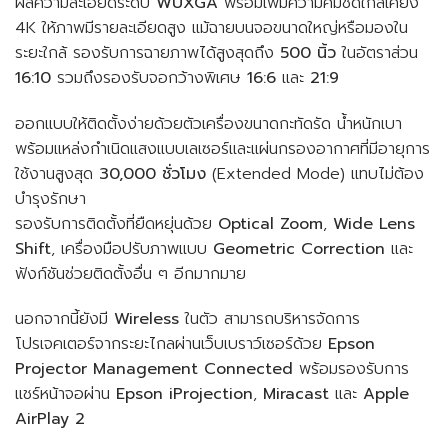
ผลความละเอียดระดับ
WUXGA
พร้อมเพิ่มความคมชัดใกล้เคียง
4K ให้ภาพมีรายละเอียดสูง แม้ฉายบนจอขนาดใหญ่หรือมองใน
ระยะใกล้ รองรับการฉายภาพได้สูงสุดถึง
500 นิ้ว
ในอัตราส่วน
16:10
รวมถึงรองรับจอกว้างพิเศษ
16:6
และ
21:9
ออกแบบให้ติดตั้งง่ายด้วยตัวเครื่องขนาดกะทัดรัด น้ำหนักเบา
พร้อมแหล่งกำเนิดแสงแบบเลเซอร์และแผ่นกรองอากาศที่มีอายุการ
ใช้งานสูงสุด
30,000 ชั่วโมง
(Extended Mode) แทบไม่ต้อง
บำรุงรักษา
รองรับการติดตั้งที่ยืดหยุ่นด้วย
Optical Zoom
,
Wide Lens
Shift
, เครื่องมือปรับภาพแบบ
Geometric Correction
และ
ฟังก์ชันช่วยติดตั้งอื่น ๆ อีกมากมาย
นอกจากนี้ยังมี
Wireless
ในตัว สามารถบริหารจัดการ
โปรเจคเตอร์จากระยะไกลผ่านเว็บเบราว์เซอร์ด้วย
Epson
Projector Management Connected
พร้อมรองรับการ
แชร์หน้าจอผ่าน
Epson iProjection
,
Miracast
และ
Apple
AirPlay 2