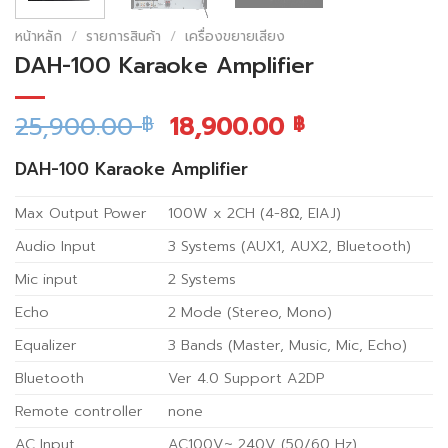
หน้าหลัก
/
รายการสินค้า
/
เครื่องขยายเสียง
DAH-100 Karaoke Amplifier
25,900.00
18,900.00
฿
฿
DAH-100 Karaoke Amplifier
Max Output Power
100W x 2CH (4-8Ω, EIAJ)
Audio Input
3 Systems (AUX1, AUX2, Bluetooth)
Mic input
2 Systems
Echo
2 Mode (Stereo, Mono)
Equalizer
3 Bands (Master, Music, Mic, Echo)
Bluetooth
Ver 4.0 Support A2DP
Remote controller
none
AC Input
AC100V~ 240V (50/60 Hz)