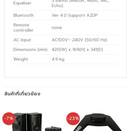
3 Bands (Master, Music, Mic,
Equalizer
Echo)
Bluetooth
Ver 4.0 Support A2DP
Remote
none
controller
AC Input
AC100V~ 240V (50/60 Hz)
Dimensions (mm)
420(W) x 169(H) x 341(D)
Weight
4.9 kg
สินค้าที่เกี่ยวข้อง
-7%
-23%