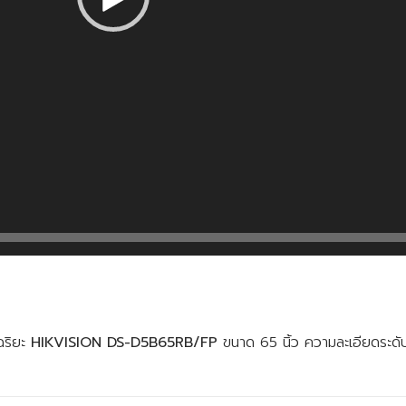
จฉริยะ
HIKVISION DS-D5B65RB/FP
ขนาด 65 นิ้ว ความละเอียดระด