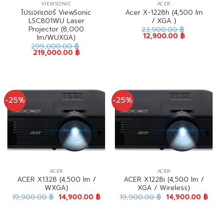
VIEWSONIC
ACER
โปรเจคเตอร์ ViewSonic
Acer X-1228h (4,500 lm
LSC801WU Laser
/ XGA )
Projector (8,000
23,900.00
฿
12,900.00
฿
lm/WUXGA)
299,000.00
฿
219,000.00
฿
-25%
-25%
ACER
ACER
ACER X1328 (4,500 lm /
ACER X1228i (4,500 lm /
WXGA)
XGA / Wireless)
19,900.00
฿
14,900.00
฿
19,900.00
฿
14,900.00
฿