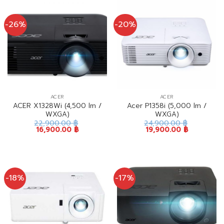
-26%
-20%
ACER
ACER
ACER X1328Wi (4,500 lm /
Acer P1358i (5,000 lm /
WXGA)
WXGA)
22,900.00
฿
24,900.00
฿
16,900.00
฿
19,900.00
฿
-18%
-17%