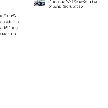
เลือกอย่างไร? ให้ภาพชัด สว่าง
อ่านง่าย ใช้งานได้จริง
งซ้าย หรือ
มคางหมูในแนว
ให้เลือกรุ่น
ร์บนจอขนาด