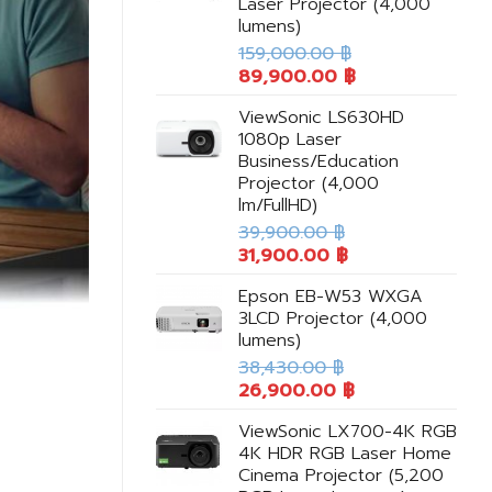
Laser Projector (4,000
lumens)
159,000.00
฿
89,900.00
฿
ViewSonic LS630HD
1080p Laser
Business/Education
Projector (4,000
lm/FullHD)
39,900.00
฿
31,900.00
฿
Epson EB-W53 WXGA
3LCD Projector (4,000
lumens)
38,430.00
฿
26,900.00
฿
ViewSonic LX700-4K RGB
4K HDR RGB Laser Home
Cinema Projector (5,200