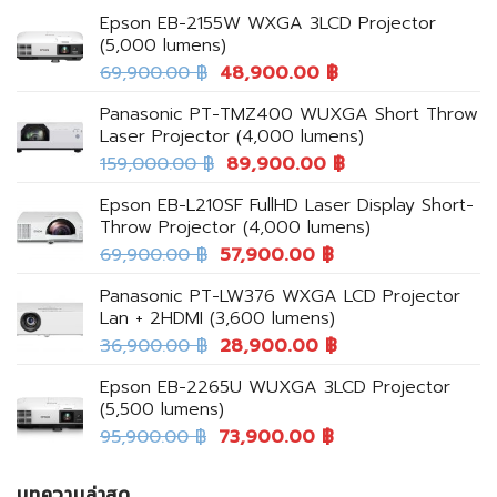
Epson EB-2155W WXGA 3LCD Projector
(5,000 lumens)
69,900.00
฿
48,900.00
฿
Panasonic PT-TMZ400 WUXGA Short Throw
Laser Projector (4,000 lumens)
159,000.00
฿
89,900.00
฿
Epson EB-L210SF FullHD Laser Display Short-
Throw Projector (4,000 lumens)
69,900.00
฿
57,900.00
฿
Panasonic PT-LW376 WXGA LCD Projector
Lan + 2HDMI (3,600 lumens)
36,900.00
฿
28,900.00
฿
Epson EB-2265U WUXGA 3LCD Projector
(5,500 lumens)
95,900.00
฿
73,900.00
฿
บทความล่าสุด